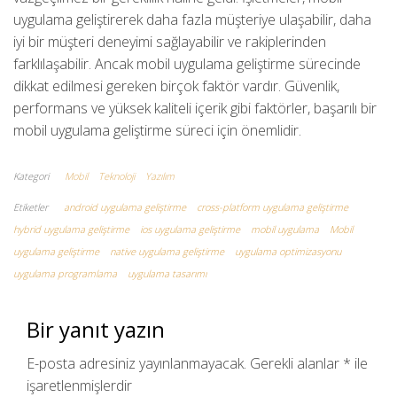
uygulama geliştirerek daha fazla müşteriye ulaşabilir, daha
iyi bir müşteri deneyimi sağlayabilir ve rakiplerinden
farklılaşabilir. Ancak mobil uygulama geliştirme sürecinde
dikkat edilmesi gereken birçok faktör vardır. Güvenlik,
performans ve yüksek kaliteli içerik gibi faktörler, başarılı bir
mobil uygulama geliştirme süreci için önemlidir.
Kategori
Mobil
Teknoloji
Yazılım
Etiketler
android uygulama geliştirme
cross-platform uygulama geliştirme
hybrid uygulama geliştirme
ios uygulama geliştirme
mobil uygulama
Mobil
uygulama geliştirme
native uygulama geliştirme
uygulama optimizasyonu
uygulama programlama
uygulama tasarımı
Bir yanıt yazın
E-posta adresiniz yayınlanmayacak.
Gerekli alanlar
*
ile
işaretlenmişlerdir