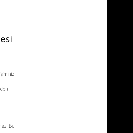
esi
şiminiz
ceden
mez. Bu