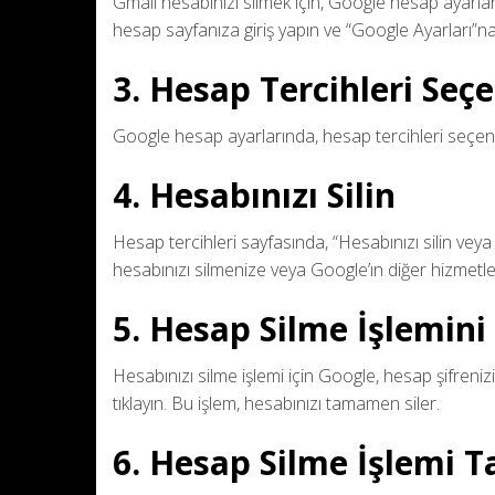
Gmail hesabınızı silmek için, Google hesap ayarla
hesap sayfanıza giriş yapın ve “Google Ayarları”na 
3. Hesap Tercihleri Seç
Google hesap ayarlarında, hesap tercihleri seçene
4. Hesabınızı Silin
Hesap tercihleri sayfasında, “Hesabınızı silin vey
hesabınızı silmenize veya Google’ın diğer hizmetle
5. Hesap Silme İşlemini
Hesabınızı silme işlemi için Google, hesap şifrenizi
tıklayın. Bu işlem, hesabınızı tamamen siler.
6. Hesap Silme İşlemi