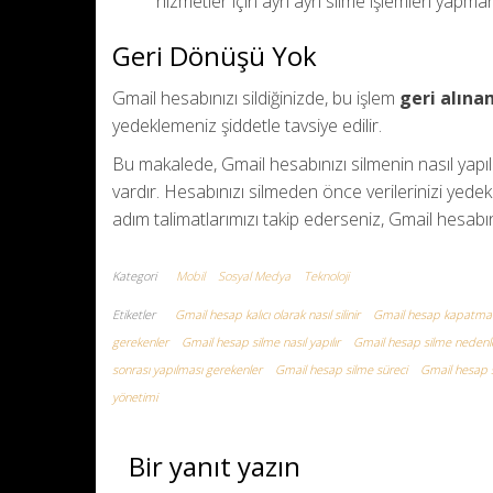
hizmetler için ayrı ayrı silme işlemleri yapman
Geri Dönüşü Yok
Gmail hesabınızı sildiğinizde, bu işlem
geri alın
yedeklemeniz şiddetle tavsiye edilir.
Bu makalede, Gmail hesabınızı silmenin nasıl yapıl
vardır. Hesabınızı silmeden önce verilerinizi yedek
adım talimatlarımızı takip ederseniz, Gmail hesabınız
Kategori
Mobil
Sosyal Medya
Teknoloji
Etiketler
Gmail hesap kalıcı olarak nasıl silinir
Gmail hesap kapatma 
gerekenler
Gmail hesap silme nasıl yapılır
Gmail hesap silme nedenle
sonrası yapılması gerekenler
Gmail hesap silme süreci
Gmail hesap 
yönetimi
Bir yanıt yazın