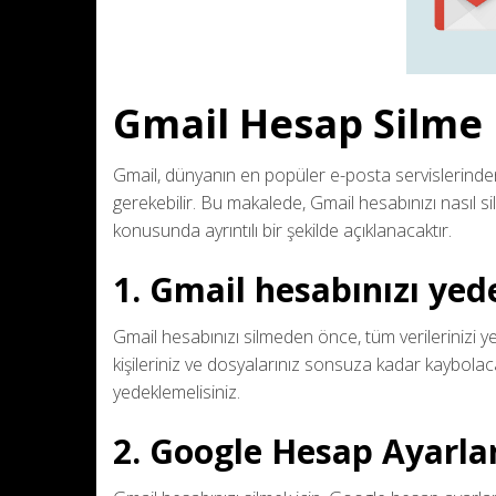
Gmail Hesap Silme N
Gmail, dünyanın en popüler e-posta servislerinden 
gerekebilir. Bu makalede, Gmail hesabınızı nasıl si
konusunda ayrıntılı bir şekilde açıklanacaktır.
1. Gmail hesabınızı yed
Gmail hesabınızı silmeden önce, tüm verilerinizi y
kişileriniz ve dosyalarınız sonsuza kadar kaybolac
yedeklemelisiniz.
2. Google Hesap Ayarla