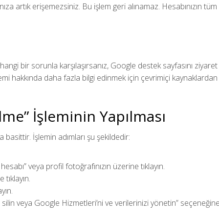
za artık erişemezsiniz. Bu işlem geri alınamaz. Hesabınızın tüm v
rhangi bir sorunla karşılaşırsanız, Google destek sayfasını ziyare
lemi hakkında daha fazla bilgi edinmek için çevrimiçi kaynaklardan
lme” İşleminin Yapılması
asittir. İşlemin adımları şu şekildedir:
sabı” veya profil fotoğrafınızın üzerine tıklayın.
tıklayın.
ayın.
 silin veya Google Hizmetleri’ni ve verilerinizi yönetin” seçeneğin