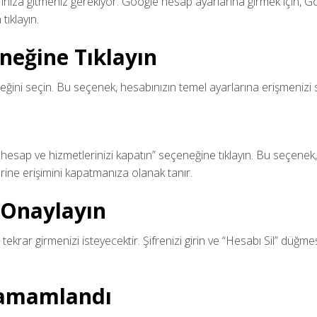
rınıza gitmeniz gerekiyor. Google hesap ayarlarına girmek için, G
tıklayın.
eneğine Tıklayın
ğini seçin. Bu seçenek, hesabınızın temel ayarlarına erişmenizi 
a hesap ve hizmetlerinizi kapatın” seçeneğine tıklayın. Bu seçenek,
rine erişimini kapatmanıza olanak tanır.
 Onaylayın
 tekrar girmenizi isteyecektir. Şifrenizi girin ve “Hesabı Sil” düğme
 Tamamlandı