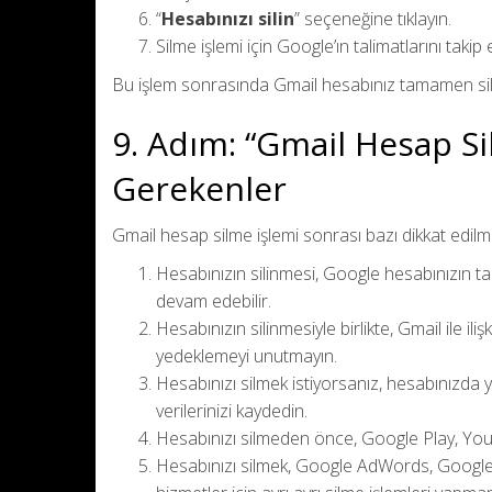
“
Hesabınızı silin
” seçeneğine tıklayın.
Silme işlemi için Google’ın talimatlarını takip
Bu işlem sonrasında Gmail hesabınız tamamen sili
9. Adım: “Gmail Hesap Si
Gerekenler
Gmail hesap silme işlemi sonrası bazı dikkat edilme
Hesabınızın silinmesi, Google hesabınızın t
devam edebilir.
Hesabınızın silinmesiyle birlikte, Gmail ile ili
yedeklemeyi unutmayın.
Hesabınızı silmek istiyorsanız, hesabınızda ye
verilerinizi kaydedin.
Hesabınızı silmeden önce, Google Play, YouTu
Hesabınızı silmek, Google AdWords, Google A