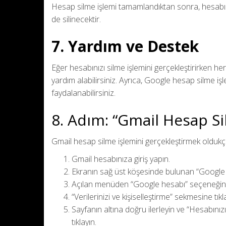
Hesap silme işlemi tamamlandıktan sonra, hesabını
de silinecektir.
7. Yardım ve Destek
Eğer hesabınızı silme işlemini gerçekleştirirken he
yardım alabilirsiniz. Ayrıca, Google hesap silme iş
faydalanabilirsiniz.
8. Adım: “Gmail Hesap Si
Gmail hesap silme işlemini gerçekleştirmek oldukça b
Gmail hesabınıza giriş yapın.
Ekranın sağ üst köşesinde bulunan “Google he
Açılan menüden “Google hesabı” seçeneğine 
“Verilerinizi ve kişiselleştirme” sekmesine tıkl
Sayfanın altına doğru ilerleyin ve “Hesabınızı
tıklayın.