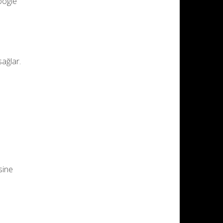
oogle
sağlar.
sine