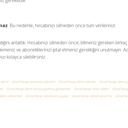
ız gerekebilir.
amaz
. Bu nedenle, hesabınızı silmeden önce tüm verilerinizi
dığını anlattık. Hesabınızı silmeden önce, bilmeniz gereken birkaç
lemeniz ve aboneliklerinizi iptal etmeniz gerektiğini unutmayın. A
ı kolayca silebilirsiniz.
işlemi
Gmail hesap kurtarma işlemleri
Gmail hesap silme adımları
Gmail hesap silme iç
ri
Gmail hesap silme öncesi yapılması gerekenler
Gmail hesap silme riskleri
Gmail hesa
silme yöntemleri
Gmail hesap silmek için ipuçları
Gmail hesap silmek zararlı mı
Gmail he