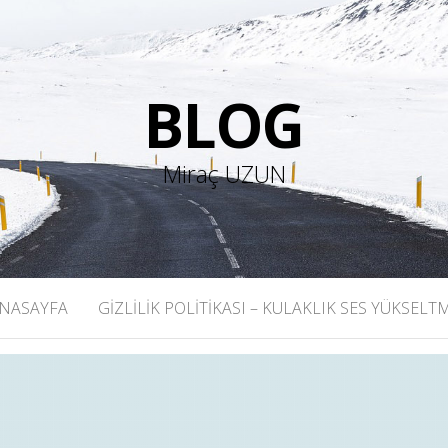
BLOG
Miraç UZUN
NASAYFA
GIZLILIK POLITIKASI – KULAKLIK SES YÜKSELT