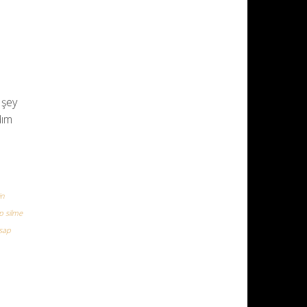
 şey
dım
in
p silme
sap