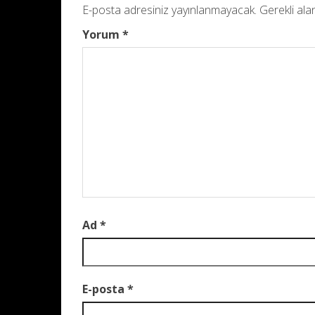
E-posta adresiniz yayınlanmayacak.
Gerekli ala
Yorum
*
Ad
*
E-posta
*