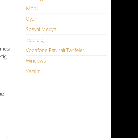
Mobil
Oyun
Sosyal Medya
Teknoloji
lmesi
Vodafone Faturalı Tarifeler
tiği
Windows
Yazılım
ız,