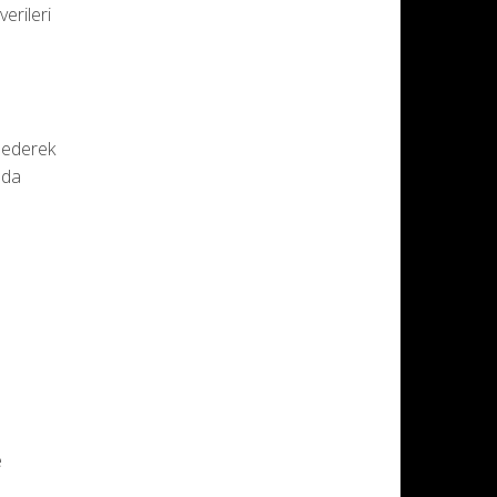
erileri
t ederek
 da
e