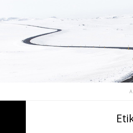
A
Eti